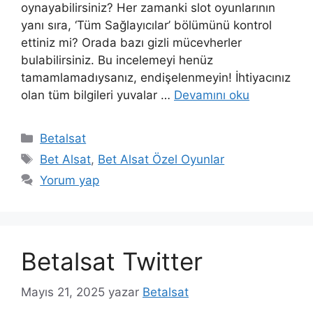
oynayabilirsiniz? Her zamanki slot oyunlarının
yanı sıra, ‘Tüm Sağlayıcılar’ bölümünü kontrol
ettiniz mi? Orada bazı gizli mücevherler
bulabilirsiniz. Bu incelemeyi henüz
tamamlamadıysanız, endişelenmeyin! İhtiyacınız
olan tüm bilgileri yuvalar …
Devamını oku
Kategoriler
Betalsat
Etiketler
Bet Alsat
,
Bet Alsat Özel Oyunlar
Yorum yap
Betalsat Twitter
Mayıs 21, 2025
yazar
Betalsat