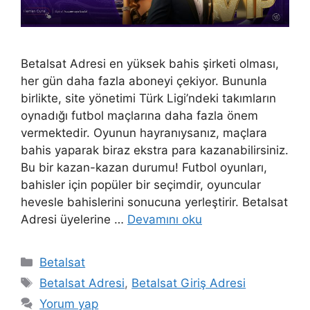
Betalsat Adresi en yüksek bahis şirketi olması,
her gün daha fazla aboneyi çekiyor. Bununla
birlikte, site yönetimi Türk Ligi’ndeki takımların
oynadığı futbol maçlarına daha fazla önem
vermektedir. Oyunun hayranıysanız, maçlara
bahis yaparak biraz ekstra para kazanabilirsiniz.
Bu bir kazan-kazan durumu! Futbol oyunları,
bahisler için popüler bir seçimdir, oyuncular
hevesle bahislerini sonucuna yerleştirir. Betalsat
Adresi üyelerine …
Devamını oku
Kategoriler
Betalsat
Etiketler
Betalsat Adresi
,
Betalsat Giriş Adresi
Yorum yap