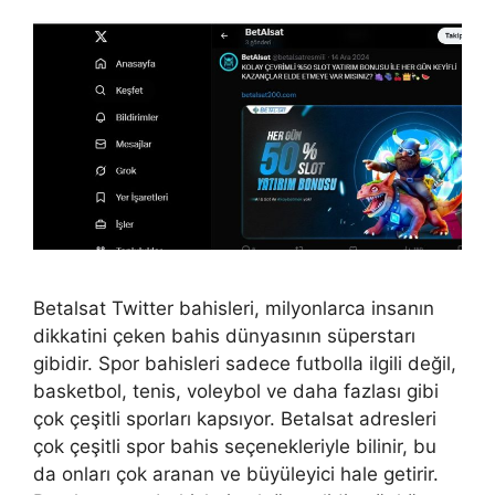
Betalsat Twitter bahisleri, milyonlarca insanın
dikkatini çeken bahis dünyasının süperstarı
gibidir. Spor bahisleri sadece futbolla ilgili değil,
basketbol, tenis, voleybol ve daha fazlası gibi
çok çeşitli sporları kapsıyor. Betalsat adresleri
çok çeşitli spor bahis seçenekleriyle bilinir, bu
da onları çok aranan ve büyüleyici hale getirir.