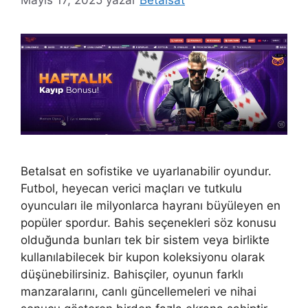
Betalsat en sofistike ve uyarlanabilir oyundur.
Futbol, heyecan verici maçları ve tutkulu
oyuncuları ile milyonlarca hayranı büyüleyen en
popüler spordur. Bahis seçenekleri söz konusu
olduğunda bunları tek bir sistem veya birlikte
kullanılabilecek bir kupon koleksiyonu olarak
düşünebilirsiniz. Bahisçiler, oyunun farklı
manzaralarını, canlı güncellemeleri ve nihai