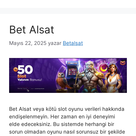
Bet Alsat
Mayıs 22, 2025
yazar
Betalsat
Bet Alsat veya kötü slot oyunu verileri hakkında
endişelenmeyin. Her zaman en iyi deneyimi
elde edeceksiniz. Bu sistemde herhangi bir
sorun olmadan oyunu nasıl sorunsuz bir şekilde