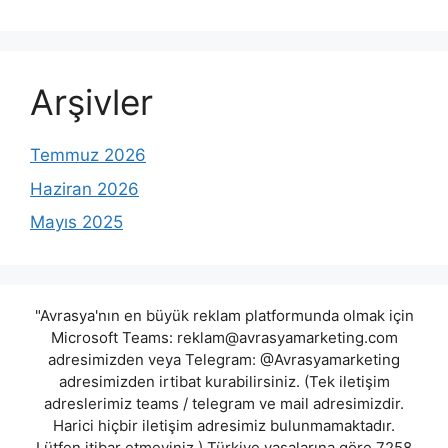
Arşivler
Temmuz 2026
Haziran 2026
Mayıs 2025
"Avrasya'nın en büyük reklam platformunda olmak için
Microsoft Teams:
reklam@avrasyamarketing.com
adresimizden veya Telegram: @Avrasyamarketing
adresimizden irtibat kurabilirsiniz. (Tek iletişim
adreslerimiz teams / telegram ve mail adresimizdir.
Harici hiçbir iletişim adresimiz bulunmamaktadır.
Lütfen itibar etmeyiniz.) Türkiye yasalarına göre 7258