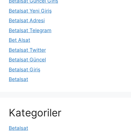
Betalsat Güncel Giriş
Betalsat Yeni Giriş
Betalsat Adresi
Betalsat Telegram
Bet Alsat
Betalsat Twitter
Betalsat Güncel
Betalsat Giriş
Betalsat
Kategoriler
Betalsat