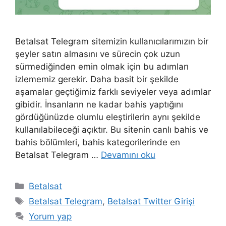
Betalsat Telegram sitemizin kullanıcılarımızın bir
şeyler satın almasını ve sürecin çok uzun
sürmediğinden emin olmak için bu adımları
izlememiz gerekir. Daha basit bir şekilde
aşamalar geçtiğimiz farklı seviyeler veya adımlar
gibidir. İnsanların ne kadar bahis yaptığını
gördüğünüzde olumlu eleştirilerin aynı şekilde
kullanılabileceği açıktır. Bu sitenin canlı bahis ve
bahis bölümleri, bahis kategorilerinde en
Betalsat Telegram …
Devamını oku
Kategoriler
Betalsat
Etiketler
Betalsat Telegram
,
Betalsat Twitter Girişi
Yorum yap