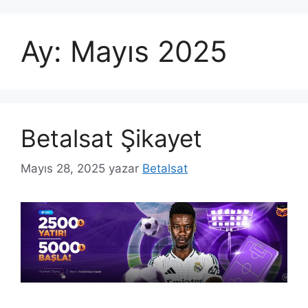
Ay:
Mayıs 2025
Betalsat Şikayet
Mayıs 28, 2025
yazar
Betalsat