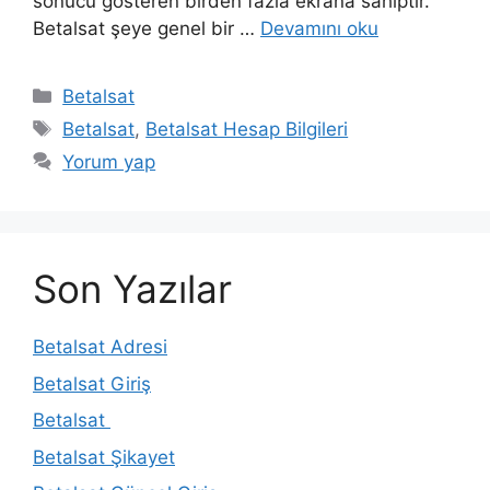
sonucu gösteren birden fazla ekrana sahiptir.
Betalsat şeye genel bir …
Devamını oku
Kategoriler
Betalsat
Etiketler
Betalsat
,
Betalsat Hesap Bilgileri
Yorum yap
Son Yazılar
Betalsat Adresi
Betalsat Giriş
Betalsat
Betalsat Şikayet