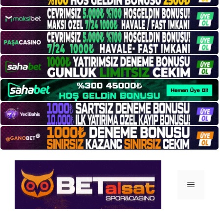
İçeriğe
atla
Menü