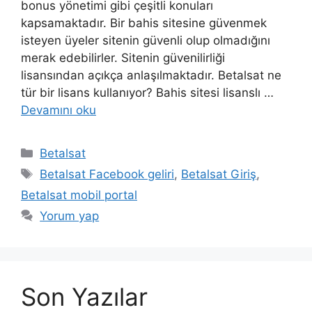
bonus yönetimi gibi çeşitli konuları
kapsamaktadır. Bir bahis sitesine güvenmek
isteyen üyeler sitenin güvenli olup olmadığını
merak edebilirler. Sitenin güvenilirliği
lisansından açıkça anlaşılmaktadır. Betalsat ne
tür bir lisans kullanıyor? Bahis sitesi lisanslı …
Devamını oku
Kategoriler
Betalsat
Etiketler
Betalsat Facebook geliri
,
Betalsat Giriş
,
Betalsat mobil portal
Yorum yap
Son Yazılar