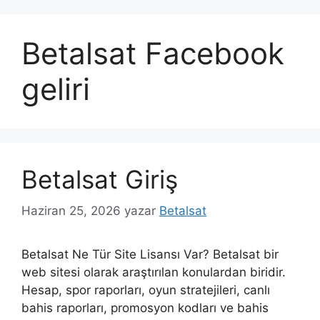
Betalsat Facebook
geliri
Betalsat Giriş
Haziran 25, 2026
yazar
Betalsat
Betalsat Ne Tür Site Lisansı Var? Betalsat bir
web sitesi olarak araştırılan konulardan biridir.
Hesap, spor raporları, oyun stratejileri, canlı
bahis raporları, promosyon kodları ve bahis